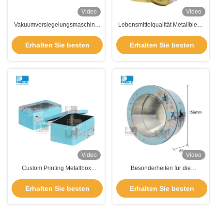
Video
Video
Vakuumversiegelungsmaschine
Lebensmittelqualität Metallblech
für Geschenk-Zinndosen
Geschenkblech Dosen für Kekse
Verpackung mit individuellen
Süßigkeiten Design und Größe
Erhalten Sie besten
Erhalten Sie besten
Deckeln und Druck
anpassen
Preis
Preis
Video
Video
Custom Printing Metallbox
Besonderheiten für die
Süßigkeiten Kaffee Tee Geschenk
Verpackung von Schokolade mit
Dose Quadrat Dose Fall mit
Handflächen
Erhalten Sie besten
Erhalten Sie besten
Deckel
Preis
Preis