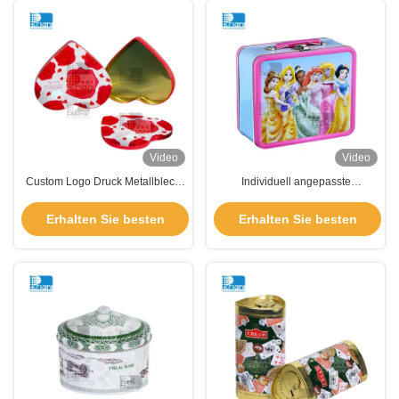
Video
Video
Custom Logo Druck Metallblech
Individuell angepasste
Geschenkblech Dosen Dosen
Geschenk-Tintenflaschen Custom
Packung Dosen Körper + Deckel
Round Teetinte mit Deckel
Erhalten Sie besten
Erhalten Sie besten
Lebensmittelqualität Süßigkeiten
Schokolade Teetinte Verpackung
Preis
Preis