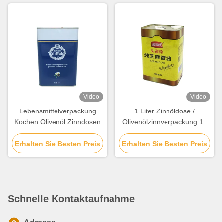
Video
Video
Lebensmittelverpackung
1 Liter Zinnöldose /
Kochen Olivenöl Zinndosen
Olivenölzinnverpackung 1L
Quadratzinnplattendose für
Erhalten Sie Besten Preis
Erhalten Sie Besten Preis
unberührtes Speiseöl
Schnelle Kontaktaufnahme