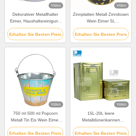
Video
Video
Dekorativer Metallhalter
Zinnplatten Metall Zinndosen
Eimer, Haushaltsreinigung
Wein Eimer 5L
Galvanisierter Eimer mit Griff
personalisierte Weinkühler
Erhalten Sie Besten Preis
Erhalten Sie Besten Preis
Eimer
Video
Video
750 ml 500 ml Popcorn
15L-20L leere
Metall Tin Eis Wein Eimer
Metalldünenkannen
Verzinkter Eimer mit Deckel
Kochöldünenkannenbehälter
Erhalten Sie Besten Preis
Erhalten Sie Besten Preis
für Teepakete