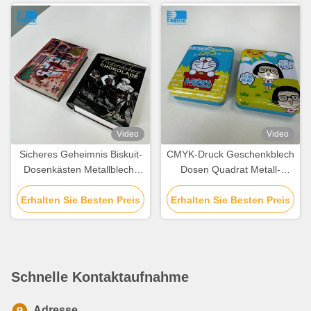
Deckel
Video
Video
Sicheres Geheimnis Biskuit-
CMYK-Druck Geschenkblech
Dosenkästen Metallblech-
Dosen Quadrat Metall-
Schokoladen-
Cookie-Dosen mit leicht zu
Erhalten Sie Besten Preis
Dosenkästchen
Erhalten Sie Besten Preis
öffnenden Deckel
Schnelle Kontaktaufnahme
Adresse