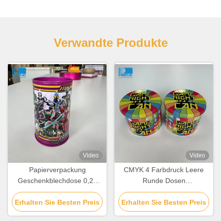
Verwandte Produkte
Video
Video
Papierverpackung
CMYK 4 Farbdruck Leere
Geschenkblechdose 0,21
Runde Dosen
mm-0,35 mm individuell
kundenspezifische Form
Erhalten Sie Besten Preis
angepasste
Erhalten Sie Besten Preis
Biscuit Tin Container
Schokoladenboxblech mit