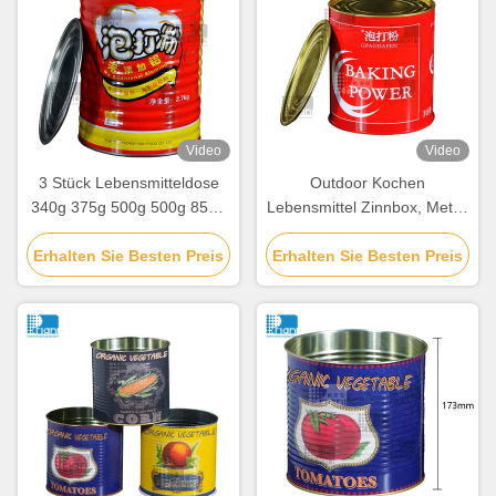
Video
Video
3 Stück Lebensmitteldose
Outdoor Kochen
340g 375g 500g 500g 850g
Lebensmittel Zinnbox, Metall
mit leicht geöffnetem Deckel
Zinnplatten Runden
Erhalten Sie Besten Preis
Erhalten Sie Besten Preis
Zinnbehälter individuell