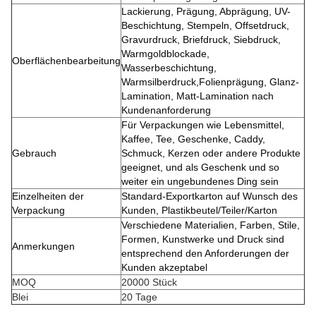
Lackierung, Prägung, Abprägung, UV-
Beschichtung, Stempeln, Offsetdruck,
Gravurdruck, Briefdruck, Siebdruck,
Warmgoldblockade,
Oberflächenbearbeitung
Wasserbeschichtung,
Warmsilberdruck,Folienprägung, Glanz-
Lamination, Matt-Lamination nach
Kundenanforderung
Für Verpackungen wie Lebensmittel,
Kaffee, Tee, Geschenke, Caddy,
Gebrauch
Schmuck, Kerzen oder andere Produkte
geeignet, und als Geschenk und so
weiter ein ungebundenes Ding sein
Einzelheiten der
Standard-Exportkarton auf Wunsch des
Verpackung
Kunden, Plastikbeutel/Teiler/Karton
Verschiedene Materialien, Farben, Stile,
Formen, Kunstwerke und Druck sind
Anmerkungen
entsprechend den Anforderungen der
Kunden akzeptabel
MOQ
20000 Stück
Blei
20 Tage