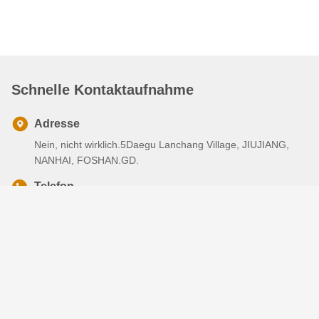
Schnelle Kontaktaufnahme
Adresse
Nein, nicht wirklich.5Daegu Lanchang Village, JIUJIANG,
NANHAI, FOSHAN.GD.
Telefon
0086-757-81860866
E-Mail
salesman@priani.com.cn