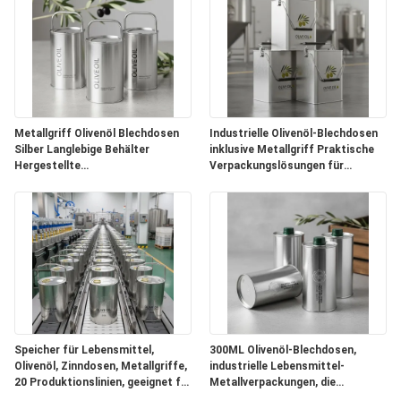
Metallgriff Olivenöl Blechdosen
Industrielle Olivenöl-Blechdosen
Silber Langlebige Behälter
inklusive Metallgriff Praktische
Hergestellte
Verpackungslösungen für
Verpackungsaufbewahrungsalternativen
Anwendungen in der
Lebensmittelindustrie
Speicher für Lebensmittel,
300ML Olivenöl-Blechdosen,
Olivenöl, Zinndosen, Metallgriffe,
industrielle Lebensmittel-
20 Produktionslinien, geeignet für
Metallverpackungen, die
kommerzielle
hervorragenden Schutz und