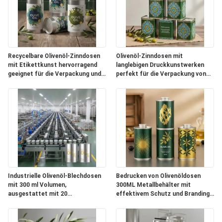
Recycelbare Olivenöl-Zinndosen
Olivenöl-Zinndosen mit
mit Etikettkunst hervorragend
langlebigen Druckkunstwerken
geeignet für die Verpackung und
perfekt für die Verpackung von
Präsentation von Olivenöl
Olivenöl und für den sicheren
Transport
Industrielle Olivenöl-Blechdosen
Bedrucken von Olivenöldosen
mit 300 ml Volumen,
300ML Metallbehälter mit
ausgestattet mit 20
effektivem Schutz und Branding-
Produktionslinien, ideal für die
Optionen
großflächige Olivenölverpackung