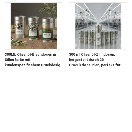
Olivenölverpackungen
Haltbarkeit bieten
300ML Olivenöl-Blechdosen in
300 ml Olivenöl-Zinndosen,
Silberfarbe mit
hergestellt durch 20
kundenspezifischem Druckdesign,
Produktionslinien, perfekt für
die langlebige und attraktive
große Olivenölverpackungen
Verpackungslösungen bieten